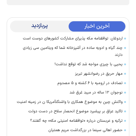
پربازدید
آخرین اخبار
اردوغان: توافقنامه مکه پذیرای مشارکت کشور‌های دوست است
چند گیاه و ادویه ساده در آشپزخانه شما که ویتامین سی زیادی
دارند
یحیی با چیزی مواجه شد که توقع نداشت!
مهار حریق در رضوانشهر تبریز
تصادف در ارومیه با ۶ کشته و ۵ مصدوم
نوجوان ۱۲ ساله در میبد غرق شد
واکنش چین به موضوع همکاری با واشنگتآمریکا ن در زمینه امنیت
تاکید عراق بر پیشبرد موضوع انحصار سلاح در دست دولت
ترکیه و عربستان درباره «توافقنامه امنیتی مکه» چه گفتند؟
حضور اهالی سینما در بزرگداشت مریم همتیان