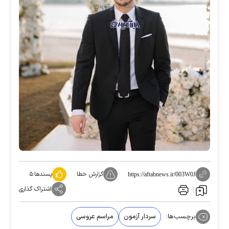
گزارش خطا
پسندها:
۵
https://aftabnews.ir/003W0J
اشتراک گذاری
برچسب‌ها:
سردار آزمون
مراسم عروسی