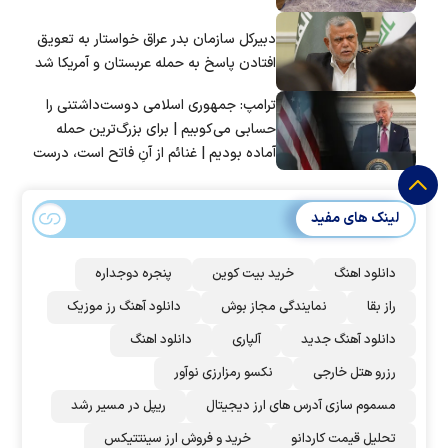
دبیرکل سازمان بدر عراق خواستار به تعویق
افتادن پاسخ به حمله عربستان و آمریکا شد
ترامپ: جمهوری اسلامی دوست‌داشتنی را
حسابی می‌کوبیم | برای بزرگ‌ترین حمله
آماده بودیم | غنائم از آنِ فاتح است، درست
است؟
لینک های مفید
دانلود اهنگ
خرید بیت کوین
پنجره دوجداره
راز بقا
نمایندگی مجاز بوش
دانلود آهنگ رز‌ موزیک
دانلود آهنگ جدید
آلپاری
دانلود اهنگ
رزرو هتل خارجی
نکسو رمزارزی نوآور
مسموم سازی آدرس های ارز دیجیتال
ریپل در مسیر رشد
تحلیل قیمت کاردانو
خرید و فروش ارز سینتتیکس