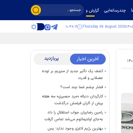
چندرسانه‌ایی
گزارش و گفت‌وگو
۱۰:۴۸:۲۱
Thursday 06 August 2026
پربازدید
آخرین اخبار
۱۴۰
کشف یک تأثیر جدید از منیزیم بر توده
عضلانی و قدرت
فشار چشم شما چند است؟
کارگردان دنباله «مرد حصیری» سه هفته
پیش از اکران فیلمش درگذشت
رامین رضاییان جواب استقلال را داد:
به‌جای اولتیماتوم می‌شد تماس گرفت
بهترین رژیم لاغری وجود ندارد؛ پس