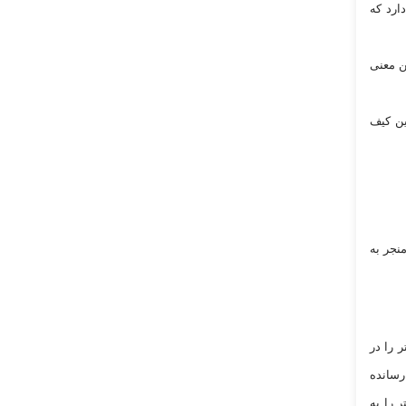
ارد که
ن معنی
ین کیف
نجر به
ر را در
برتری قابل توجهی رسانده
تری تتر را به