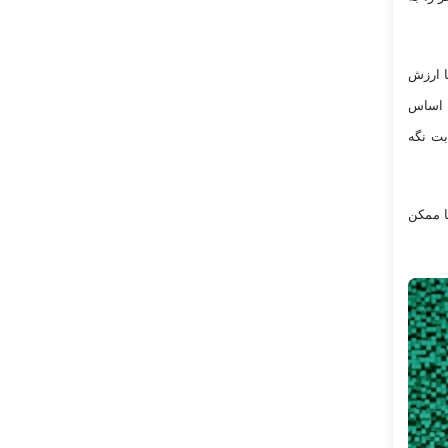
ا ارزش
ر اساس
بت نگه
ا ممکن