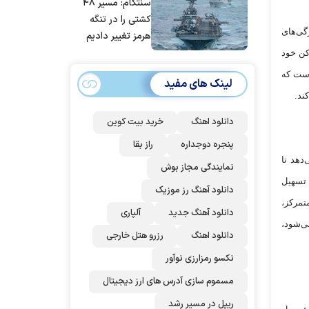
سنتکام: مسیر ۴۸
مردم ایران است
کشتی را در تنگه
گی‌های
هرمز تغییر دادیم
وکن خود
 به ذکر است که
لینک های مفید
ند.
دانلود اهنگ
خرید بیت کوین
پنجره دوجداره
راز بقا
ی‌دهد تا
نمایندگی مجاز بوش
 تسهیل
دانلود آهنگ رز‌ موزیک
تمرکز،
دانلود آهنگ جدید
آلپاری
ی‌شود،
دانلود اهنگ
رزرو هتل خارجی
نکسو رمزارزی نوآور
مسموم سازی آدرس های ارز دیجیتال
ریپل در مسیر رشد