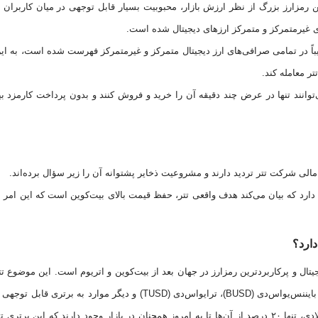
مین رمزارز بزرگ از نظر ارزش بازار، محبوبیت بسیار قابل توجهی در میان کاربران د
غیرمتمرکز و متمرکز ارز‌های دیجیتال شده است.
اً در تمامی صرافی‌های ارز دیجیتال متمرکز و غیرمتمرکز فهرست شده است، به ای
ر معامله کند.
‌توانند تنها در عرض چند دقیقه آن را خرید و فروش کنند و بدون پرداخت کارمزد ب
مالی شرکت تتر تردید دارند و مشروعیت ذخایر پشتوانه آن را زیر سؤال برده‌اند.
د دارد که بیان می‌کند هدف واقعی تتر، حفظ قیمت بالای بیت‌کوین است که این امر م
دارد؟
جیتال و پرکاربردترین رمزارز در جهان بعد از بیت‌کوین و اتریوم است. این موضوع تت
مقایسه با سایر استیبل‌کوین از جمله یو‌اس‌دی‌کوین (USDC)، بایننس‌یو‌اس‌دی (BUSD)، ترا‌یو‌اس‌دی (TUSD) و دیگر موارد به 
است. از تمامی استیبل‌کوین‌های ایجاد شده در سال ۲۰۱۴ میلادی، تنها ۲۰ درصد از آن‌ها تا به امروز همچنان در بازار وجود دارند که این بر