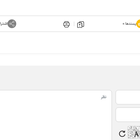
پسندها:
۰
اشترا