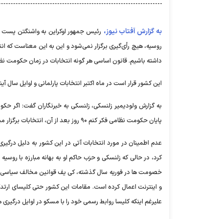
به گزارش آفتاب نیوز،
رئیس جمهور اوکراین به واشنگتن پست گ
روسیه، هیچ رأی‌گیری برگزار نمی‌شود و این به این معناست که ان
داشته باشیم. قانون اساسی هر گونه انتخابات در زمان حکومت نظ
این کشور قرار است در ماه اکتبر انتخابات پارلمانی و اوایل سال آ
به گزارش ولودیمیر زلنسکی، زلنسکی به خبرنگاران گفت: اگر حکو
پایان حکومت نظامی فکر کنم ۹۰ روز بعد از آن، انتخابات برگزار میشودفکر کنم چنین چیزی باشد در واقع درست یادم نیست.
عدم اطمینان در مورد انتخابات آتی در این کشور به دلیل درگی
کرد، در حالی که زلنسکی و حزب حاکم او به بهانه مبارزه با روسیه
خصومت ها در فوریه سال گذشته، کی یف قوانین مخالف سیاسی را 
علیرغم اینکه کلیسا روابط رسمی خود را با مسکو در اوایل درگیری