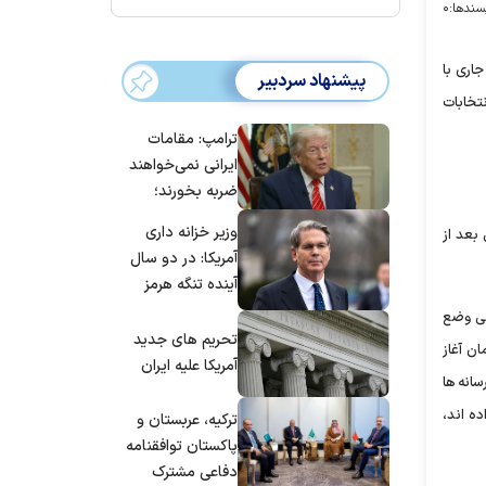
سندها:
۰
اری با
پیشنهاد سردبیر
نتخابات
ترامپ: مقامات
ایرانی نمی‌خواهند
ضربه بخورند؛
می‌خواهند به
وزیر خزانه داری
بعد از
توافق برسند
آمریکا: در دو سال
آینده تنگه هرمز
بی‌اهمیت خواهد
می وضع
شد
تحریم های جدید
ان آغاز
آمریکا علیه ایران
انه ها
ت قرار داده اند،
ترکیه، عربستان و
پاکستان توافقنامه
دفاعی مشترک