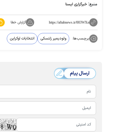
منبع:
خبرگزاری ایسنا
گزارش خطا
https://aftabnews.ir/003WXn
برچسب‌ها:
ولودیمیر زلنسکی
انتخابات اوکراین
ارسال پیام