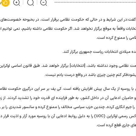
پ
فت:در این شرایط و در حالی که حکومت نظامی برقرار است، در بحبوحه خصومت‌های ج
تخابات واقعاً به موقع برگزار نخواهد شد. اگر حکومت نظامی داشته باشیم، نمی توانیم ا
امی را ممنوع کرده است.
ینده میلادی انتخابات ریاست جمهوری برگزار کند.
مت نظامی وجود نداشته باشد، [انتخابات] برگزار خواهد شد. طبق قانون اساسی اوکراین 
ری با روسیه از یک سال پیش افزایش یافته است. کی یف بر سر این درگیری حکومت نظا
 و حامیان ادعایی آن در داخل کشور، به طور فزاینده ای قدرت خود را تشدید کردند. از زم
جرم انگاری کرده، چندین حزب سیاسی مخالف را ممنوع کرده و سانسور شدیدی را بر رس
و اینترنت اعمال کرده است. مقامات این کشور حتی کلیسای ارتدکس رسمی اوکراین (UOC) را به دلیل روابط ادعایی آن با روسیه مورد آزار و اذی
 های جاری قطع کرده است.