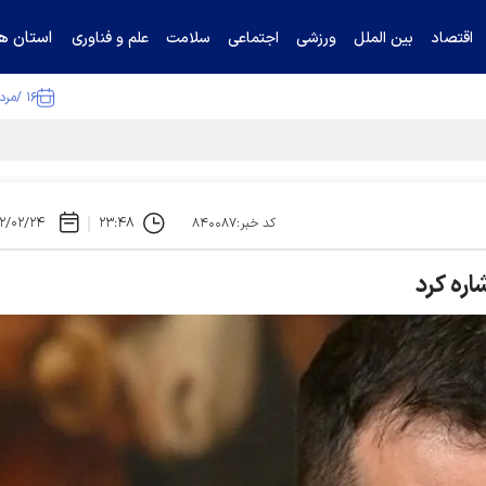
استان ها
اقتصاد
بین الملل
ورزشی
اجتماعی
سلامت
علم و فناوری
۱۶ /مرداد /۱۴۰۵
ا تکذیب کرد
۲/۰۲/۲۴
۲۳:۴۸
کد خبر:۸۴۰۰۸۷
اره کرد