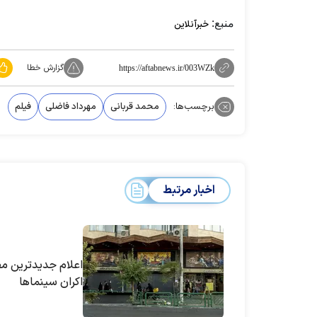
منبع:
خبرآنلاین
گزارش خطا
https://aftabnews.ir/003WZk
برچسب‌ها:
محمد قربانی
مهرداد فاضلی
فیلم
اخبار مرتبط
اعلام جدیدترین م
اکران سینما‌ها