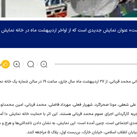
ست» عنوان نمایش جدیدی است که از اواخر اردیبهشت ماه در خانه نمایش د
پ
نمایش «آرتیست» به نویسندگی و کارگردانی محمد قربانی، از ۲۷ اردیبهشت ماه سال جاری، ساعت ۱۹ در س
ج، علی شعفی، مونا صحراگرد، شهریار فعلی، مهرداد فاضلی، محمد قربانی، امین محمدلو،
به کارگردانی اجرای عموم محمد قربانی هستند. این اثر با حمایت خانه نمایش دا آماد
دی اجتماعی است، چنین آمده است: این نمایش، به نشان دادن ناعدالتی‌ها و هرج و م
نقلاب اسلامی، خیابان خارک، بن‌بست اول، پلاک ۵ مراجعه کنند.