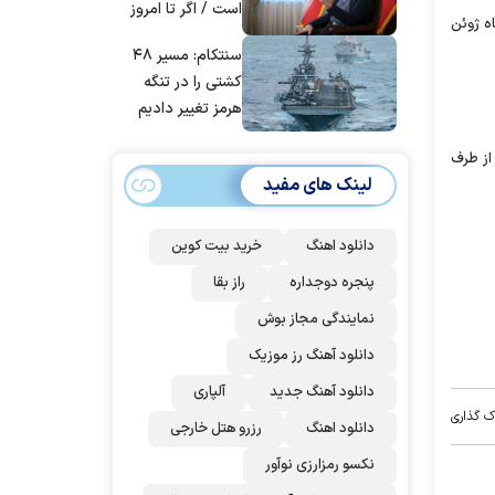
است / اگر تا امروز
اه ژوئن
مانده‌ایم، به‌خاطر
سنتکام: مسیر ۴۸
مردم ایران است
کشتی را در تنگه
هرمز تغییر دادیم
از طرف
لینک های مفید
دانلود اهنگ
خرید بیت کوین
پنجره دوجداره
راز بقا
نمایندگی مجاز بوش
دانلود آهنگ رز‌ موزیک
دانلود آهنگ جدید
آلپاری
ک گذاری
دانلود اهنگ
رزرو هتل خارجی
نکسو رمزارزی نوآور