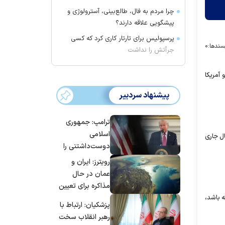
چرا مردم به فال، طالع‌بینی، آسترولوژی و
پیشگویی علاقه دارند؟
پرسپولیس برای تارتار کاری کرد که کسی
سندها:
۰
جرأتش را نداشت
آمریکا
پیشنهاد سردبیر
ترامپ: جمهوری
اسلامی
 سال جاری
دوست‌داشتنی را
حسابی می‌کوبیم |
رویترز: ایران و
برای بزرگ‌ترین
عمان در حال
حمله آماده بودیم
مذاکره برای تعیین
| غنائم از آنِ فاتح
اعمال عوارض بر
ه باشد،
پزشکیان: ارتباط با
است، درست
تنگه هرمز هستند
رهبر انقلاب سخت
است؟