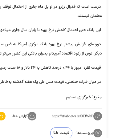
درست است که فدرال رزرو در اوایل ماه جاری از احتمال توقف رون
مطمئن نیستند.
این بانک حتی احتمال کاهش نرخ بهره تا پایان سال جاری میلادی ر
دورنمای افزایش بیشتر نرخ بهره بانک مرکزی آمریکا به ضرر سر
دیگر، ترس از رکود اقتصاد آمریکا و بحران بانکی این کشور می‌تواند
قیمت نقره امروز با ۰.۴۶ درصد کاهش به ۲۴ دلار و ۱۸ سنت رسید و پلاتین با ۰.۱۲ درصد افزایش ۱۰۶۸ دلار و ۲۲ سنت معامله می‌شود.
در میان فلزات صنعتی، قیمت مس طی یک هفته گذشته به‌خاطر تر
منبع:
خبرگزاری تسنیم
گزارش خطا
https://aftabnews.ir/003WbF
برچسب‌ها:
قیمت طلا