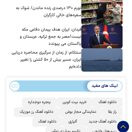
تورم ۱۳۰ درصدی زنده ماندن/ شوک به
سفره‌های خالی کارگران
فیدان: ایران هدف پیمان دفاعی مکه
نیست/مصر به جمع ترکیه، عربستان و
پاکستان می پیوندد
سنتکام: از زمان از سرگیری محاصره دریایی
ایران، مسیر بیش از ۵۰ کشتی را تغییر
داده‌ایم
لینک های مفید
دانلود اهنگ
خرید بیت کوین
پنجره دوجداره
راز بقا
نمایندگی مجاز بوش
دانلود آهنگ رز‌ موزیک
دانلود آهنگ جدید
آلپاری
دانلود اهنگ
رزرو هتل خارجی
نکسو رمزارزی نوآور