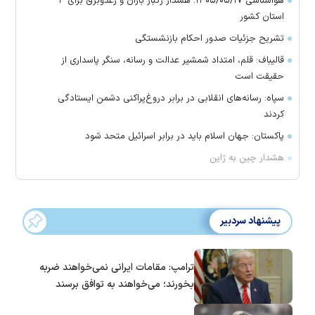
هواشناسی ۱۴۰۵/۰۵/۱۷؛ هشدار رگبار باران و رعدوبرق برای ۴
استان کشور
تشریح جزئیات صدور احکام بازنشستگی
قالیباف: قلم، امتداد شمشیر عدالت و رسانه، سنگر پاسداری از
حقیقت است
سپاه: رسانه‌های انقلابی در برابر دروغ‌پراکنی دشمن ایستادگی
کردند
پاکستان: جهان اسلام باید در برابر اسرائیل متحد شود
هشدار چین به ژاپن
پیشنهاد سردبیر
ترامپ: مقامات ایرانی نمی‌خواهند ضربه
بخورند؛ می‌خواهند به توافق برسند