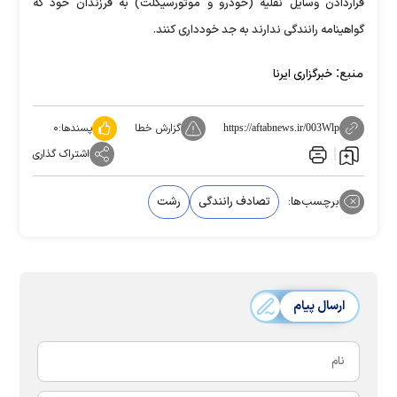
قراردادن وسایل نقلیه (خودرو و موتورسیکلت) به فرزندان خود که
گواهینامه رانندگی ندارند به جد خودداری کنند.
منبع:
خبرگزاری ایرنا
گزارش خطا
پسندها:
۰
https://aftabnews.ir/003Wlp
اشتراک گذاری
برچسب‌ها:
تصادف رانندگی
رشت
ارسال پیام