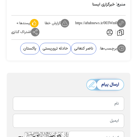
منبع:
خبرگزاری ایسنا
گزارش خطا
پسندها:
۰
https://aftabnews.ir/003Wm0
اشتراک گذاری
برچسب‌ها:
ناصر کنعانی
حادثه تروریستی
پاکستان
ارسال پیام