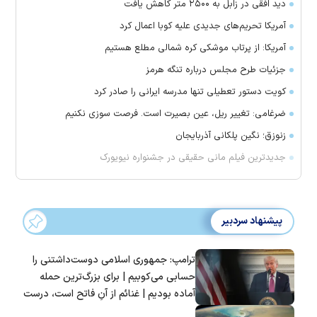
دید افقی در زابل به ۲۵۰۰ متر کاهش یافت
آمریکا تحریم‌های جدیدی علیه کوبا اعمال کرد
آمریکا: از پرتاب موشکی کره شمالی مطلع هستیم
جزئیات طرح مجلس درباره تنگه هرمز
کویت دستور تعطیلی تنها مدرسه ایرانی را صادر کرد
ضرغامی: تغییر ریل، عین بصیرت است. فرصت سوزی نکنیم
زنوزق؛ نگین پلکانی آذربایجان
جدیدترین فیلم مانی حقیقی در جشنواره نیویورک
پیشنهاد سردبیر
ترامپ: جمهوری اسلامی دوست‌داشتنی را
حسابی می‌کوبیم | برای بزرگ‌ترین حمله
آماده بودیم | غنائم از آنِ فاتح است، درست
است؟