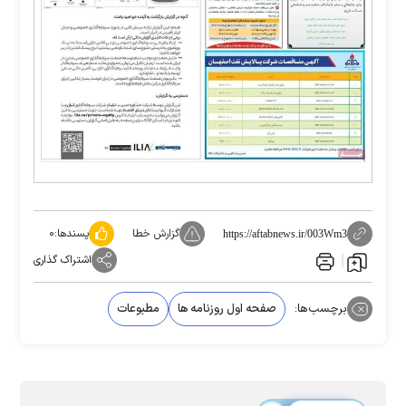
گزارش خطا
پسندها:
۰
https://aftabnews.ir/003Wm3
اشتراک گذاری
برچسب‌ها:
صفحه اول روزنامه ها
مطبوعات