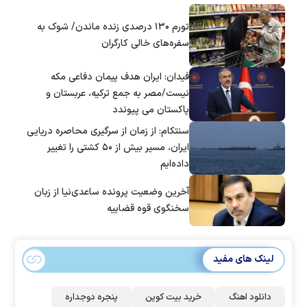
تورم ۱۳۰ درصدی زنده ماندن/ شوک به
سفره‌های خالی کارگران
فیدان: ایران هدف پیمان دفاعی مکه
نیست/مصر به جمع ترکیه، عربستان و
پاکستان می پیوندد
سنتکام: از زمان از سرگیری محاصره دریایی
ایران، مسیر بیش از ۵۰ کشتی را تغییر
داده‌ایم
آخرین وضعیت پرونده ساعدی‌نیا از زبان
سخنگوی قوه قضاییه
لینک های مفید
دانلود اهنگ
خرید بیت کوین
پنجره دوجداره