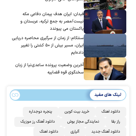
فیدان: ایران هدف پیمان دفاعی مکه
نیست/مصر به جمع ترکیه، عربستان و
پاکستان می پیوندد
سنتکام: از زمان از سرگیری محاصره دریایی
ایران، مسیر بیش از ۵۰ کشتی را تغییر
داده‌ایم
آخرین وضعیت پرونده ساعدی‌نیا از زبان
سخنگوی قوه قضاییه
لینک های مفید
دانلود اهنگ
خرید بیت کوین
پنجره دوجداره
راز بقا
نمایندگی مجاز بوش
دانلود آهنگ رز‌ موزیک
دانلود آهنگ جدید
آلپاری
دانلود اهنگ