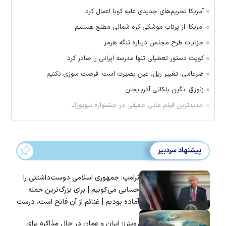
آمریکا تحریم‌های جدیدی علیه کوبا اعمال کرد
آمریکا: از پرتاب موشکی کره شمالی مطلع هستیم
جزئیات طرح مجلس درباره تنگه هرمز
کویت دستور تعطیلی تنها مدرسه ایرانی را صادر کرد
ضرغامی: تغییر ریل، عین بصیرت است. فرصت سوزی نکنیم
زنوزق؛ نگین پلکانی آذربایجان
جدیدترین فیلم مانی حقیقی در جشنواره نیویورک
پیشنهاد سردبیر
ترامپ: جمهوری اسلامی دوست‌داشتنی را
حسابی می‌کوبیم | برای بزرگ‌ترین حمله
آماده بودیم | غنائم از آنِ فاتح است، درست
است؟
رویترز: ایران و عمان در حال مذاکره برای