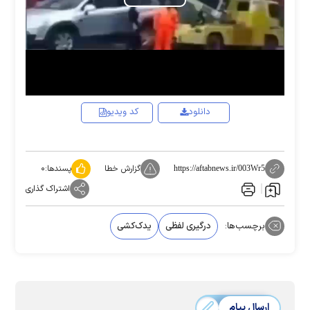
Play
Video
دانلود
کد ویدیو
گزارش خطا
پسندها:
۰
https://aftabnews.ir/003Wr5
اشتراک گذاری
برچسب‌ها:
درگیری لفظی
یدک‌کشی
ارسال پیام