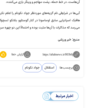
آن‌هاست، در خط حمله، پشت مهاجم و وینگر بازی می‌کنند».
آبی‌ها در شرایطی نام گزینه‌های موردنظر جواد نکونام را اعلام 
هافبک اسپانیایی سابق اوساسونا در کنار گوستاوو بلانکو لسچوک،
می‌رسد که مذاکرات با آن‌ها مثبت بوده و احتمالاً این دو چهره سرش
منبع:
خبر ورزشی
گزارش خطا
https://aftabnews.ir/003b6j
برچسب‌ها:
استقلال
جواد نکونام
اخبار مرتبط