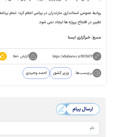
تغییر در افتتاح پروژه ها ایجاد نمی شود.
منبع:
خبرگزاری ایسنا
گزارش خطا
https://aftabnews.ir/003bFP
برچسب‌ها:
وزیر کشور
احمد وحیدی
ارسال پیام