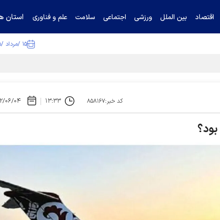
استان ها
اقتصاد
بین الملل
ورزشی
اجتماعی
سلامت
علم و فناوری
۱۵ /مرداد /۱۴۰۵
ا تکذیب کرد
۲/۰۶/۰۴
۱۳:۳۳
کد خبر:۸۵۸۱۶۷
 بود؟