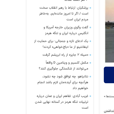
۴ نفر کشته شدند
پزشکیان: ارتباط با رهبر انقلاب سخت
است / اگر تا امروز مانده‌ایم، به‌خاطر
مردم ایران است
گفت وگوی وزیران خارجه آمریکا و
انگلیس درباره ایران و تنگه هرمز
یک ادعای تازه و جنجالی؛ برای حمایت از
اینفانتینو از ما «باج‌خواهی» کردند!
«مینا» ۲ جایزه از راه ابریشم گرفت
مکمل کلسیم و ویتامین D واقعاً
می‌توانند از شکستگی جلوگیری کنند؟
نتانیاهو: چه توافق شود چه نشود،
هرآنچه برای آینده‌مان لازم باشد انجام
خواهیم داد
غریب آبادی: تفاهم ایران و عمان درباره
سندها:
۰
ترتیبات تنگه هرمز در آستانه نهایی شدن
است
نداشتن