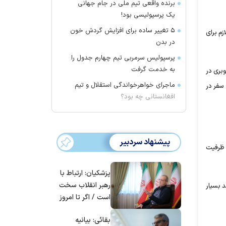
برنده واقعی تیم ملی در جام جهانی
یک پرسپولیسی بود!
۵ تغییر ساده برای افزایش گردش خون
زم برای
در بدن
پرسپولیس سرمربی تیم چهارم جدول را
به خدمت گرفت
وبری در
ماجرای خواهرخواندگی استقلال و تیم
 سفر در
افغانستانی چه بود؟
پیشنهاد سردبیر
روازی از ظرفیت
پزشکیان: ارتباط با
رهبر انقلاب سخت
منتهی به پرواز دید به حد بسیار
است / اگر تا امروز
مانده‌ایم، به‌خاطر
بقائی: بیانیه
مردم ایران است