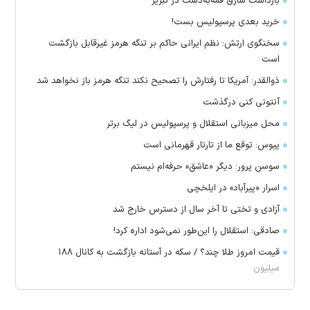
بازداشت سارق قمه‌به‌دست در تبریز
خرید بعدی پرسپولیس بست!
سخنگوی ارتش: نظم ایرانی حاکم بر تنگه هرمز غیرقابل بازگشت
است
ذوالقدر: آمریکا تا رفتارش را تصحیح نکند تنگه هرمز باز نخواهد شد
آنتونی کنی درگذشت
محل میزبانی استقلال و پرسپولیس در لیگ برتر
پیوس: توقع ما از تارتار قهرمانی است
سوسن پرور: دیگر «عاشق» حرفه‌ام نیستم
اسرار «پیرآباد» در ایلخچی
آزادی و تختی تا آخر سال از دسترس خارج شد
صادقی: استقلال را این‌طور نمی‌شود اداره کرد!
قیمت امروز طلا چند؟ / سکه در آستانه بازگشت به کانال ۱۸۸
میلیون