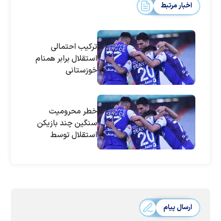
اخبار مرتبط
ترکیب احتمالی
استقلال برابر همنام
خوزستانی
خطر محرومیت
سنگین چند بازیکن
استقلال توسط
فدراسیون فوتبال
ارسال پیام