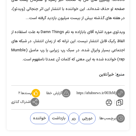
صفحه او حذف شده‌اند. این خواننده با انتشار این اثر جنجالی (ویدئو)،
در هفته های گذشته بیش از بیست میلیون بازدید گرفته است…
ویدئوی مورد اشاره آقای بابازاده به نام Damn Things به علت استفاده از
الفاظ رکیک قابل انتشار نیست. این ترانه که از زمان انتشار، در شبکه های
اجتماعی بسیار وایرال شده، در سبک رپ زیرلبی یا رپ مامبل (Mumble
rap) خوانده شده به این معنی که کلمات آن عمدتا نامفهوم است.
منبع:
خبرآنلاین
گزارش خطا
پسندها:
۲
https://aftabnews.ir/003bMj
اشتراک گذاری
برچسب‌ها:
دورچی
رپر
بازداشت
خواننده