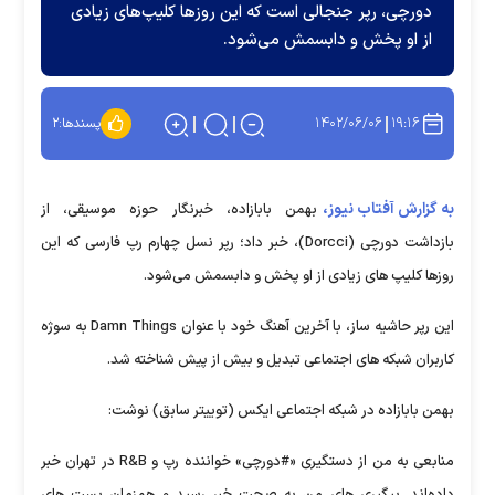
دورچی، رپر جنجالی است که این روز‌ها کلیپ‌های زیادی
از او پخش و دابسمش می‌شود.
۱۴۰۲/۰۶/۰۶
۱۹:۱۶
پسندها:
۲
به گزارش آفتاب نیوز،
بهمن بابازاده، خبرنگار حوزه موسیقی، از
بازداشت دورچی (Dorcci)، خبر داد؛ رپر نسل چهارم رپ فارسی که این
روزها کلیپ های زیادی از او پخش و دابسمش می‌شود.
این رپر حاشیه ساز، با آخرین آهنگ خود با عنوان Damn Things به سوژه
کاربران شبکه های اجتماعی تبدیل و بیش از پیش شناخته شد.
بهمن بابازاده در شبکه اجتماعی ایکس (توییتر سابق) نوشت:
منابعی به من از دستگیری «#دورچی» خواننده رپ و R&B در تهران خبر
داده‌اند. پیگیری های من به صحت خبر رسید و همزمان پست های