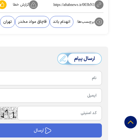
گزارش خطا
https://aftabnews.ir/003bN1
برچسب‌ها:
انهدام باند
قاچاق مواد مخدر
تهران
ارسال پیام