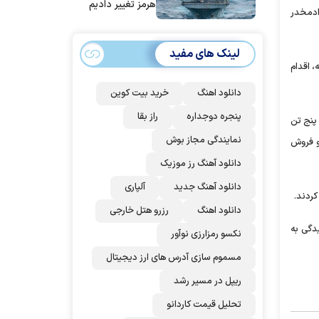
هرمز تغییر دادیم
ادمخدر
لینک های مفید
 اقدام
دانلود اهنگ
خرید بیت کوین
پنجره دوجداره
راز بقا
 پنج تن
نمایندگی مجاز بوش
 و فروش
دانلود آهنگ رز‌ موزیک
دانلود آهنگ جدید
آلپاری
کردند.
دانلود اهنگ
رزرو هتل خارجی
یدگی به
نکسو رمزارزی نوآور
مسموم سازی آدرس های ارز دیجیتال
ریپل در مسیر رشد
تحلیل قیمت کاردانو