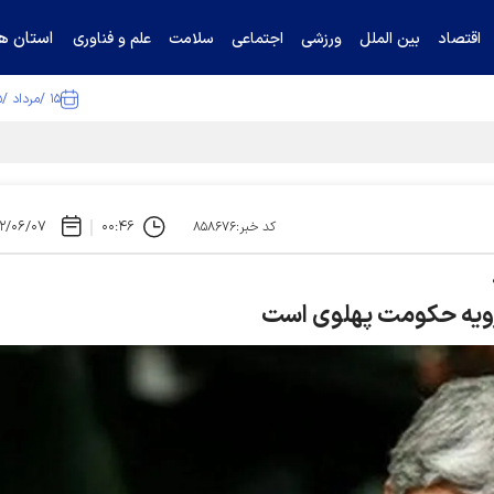
استان ها
اقتصاد
بین الملل
ورزشی
اجتماعی
سلامت
علم و فناوری
۱۵ /مرداد /۱۴۰۵
ا تکذیب کرد
۲/۰۶/۰۷
۰۰:۴۶
کد خبر:۸۵۸۶۷۶
ز رویه حکومت پهلوی است