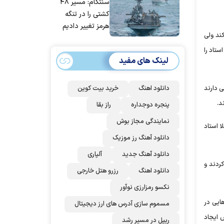
سنتکام: مسیر ۴۸
مردم ایران است
کشتی را در تنگه
هرمز تغییر دادیم
ند ولی
ستاد را
لینک های مفید
ی دارند
دانلود اهنگ
خرید بیت کوین
د.
پنجره دوجداره
راز بقا
نمایندگی مجاز بوش
 استاد
دانلود آهنگ رز‌ موزیک
دانلود آهنگ جدید
آلپاری
کردند و
دانلود اهنگ
رزرو هتل خارجی
نکسو رمزارزی نوآور
هایی در
مسموم سازی آدرس های ارز دیجیتال
ش ایجاد
ریپل در مسیر رشد