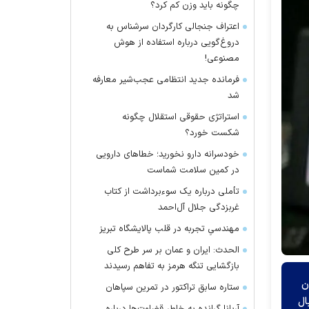
چگونه باید وزن کم کرد؟
اعتراف جنجالی کارگردان سرشناس به
دروغ‌گویی درباره استفاده از هوش
مصنوعی!
فرمانده جدید انتظامی عجب‌شیر معارفه
شد
استراتژی حقوقی استقلال چگونه
شکست خورد؟
خودسرانه دارو نخورید؛ خطا‌های دارویی
در کمین سلامت شماست
تأملی درباره یک سوءبرداشت از کتاب
غربزدگی جلال آل‌احمد
مهندسیِ تجربه در قلب پالایشگاه تبریز
الحدث: ایران و عمان بر سر طرح کلی
بازگشایی تنگه هرمز به تفاهم رسیدند
ن
ستاره سابق تراکتور در تمرین سپاهان
ته به دنبال