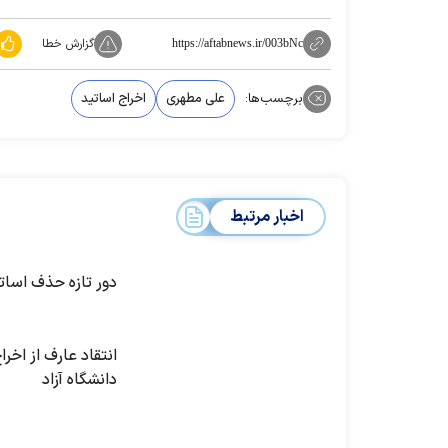
گزارش خطا
https://aftabnews.ir/003bNc
برچسب‌ها:
علی مطهری
اخراج اساتید
اخبار مرتبط
دور تازه حذف اسات
انتقاد عارف از اخرا
دانشگاه آزاد