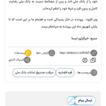
خود را از بانک ملی اخذ و پس از مصالحه نسبت به بانک ملی رضایت
کامل و بدون قید و شرط خود را اعلام کرده‌اند.
وی افزود: پرونده در حال رسیدگی است و اهتمام ما بر این است که تا
پایان شهریور ماه این پرونده به سرانجام برسد.
منبع:
خبرگزاری ایسنا
گزارش خطا
پسندها:
۰
https://aftabnews.ir/003bP2
اشتراک گذاری
برچسب‌ها:
قوه قضاییه
سرقت صندوق امانات بانک ملی
ارسال پیام