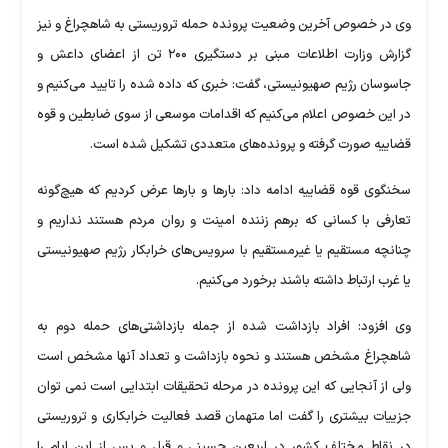
وی در خصوص آخرین وضعیت پرونده حمله تروریستی به شاهچراغ و نیز
گزارش وزارت اطلاعات مبنی بر دستگیری ۲۰۰ تن از اعضای داعش ‌و
جاسوسان رژیم صهیونیستی، گفت: خبری که داده شده را تایید می‌کنیم و
در این خصوص اعلام می‌کنیم که اقدامات موسعی از سوی ضابطین و قوه
قضاییه صورت گرفته و پرونده‌های متعددی تشکیل شده است.
سخنگوی قوه قضاییه ادامه داد: بارها و بارها عرض کردیم که هیچ‌گونه
تعارفی با کسانی که برهم زننده امینت و روان مردم هستند نداریم و
چنانچه مستقیم یا غیرمستقیم با سرویس‌های خرابکار رژیم صهیونیستی
یا غرب ارتباط داشته باشند برخورد می‌کنیم.
وی افزود: افراد بازداشت شده از جمله بازداشتی‌های حمله دوم به
شاهچراغ مشخص هستند و نحوه بازداشت و تعداد آنها مشخص است
ولی از آنجایی که این پرونده در مرحله تحقیقات ابتدایی است نمی توان
جزییات بیشتری را گفت اما متهمان قصد فعالیت خرابکاری و تروریستی
در نقاط مختلف کشور در اربعین حسینی و قبل و پس از این ایام را