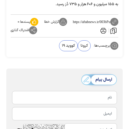
به ۱۵۵ میلیون و ۶۰۶ هزار و ۷۳۵ دُز رسید.
گزارش خطا
پسندها:
۰
https://aftabnews.ir/003bPu
اشتراک گذاری
برچسب‌ها:
کرونا
کووید ۱۹
ارسال پیام