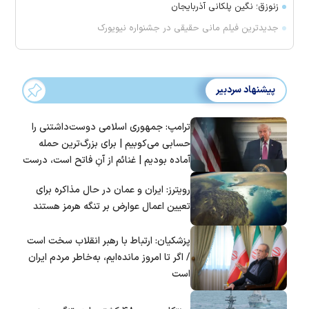
زنوزق؛ نگین پلکانی آذربایجان
جدیدترین فیلم مانی حقیقی در جشنواره نیویورک
پیشنهاد سردبیر
ترامپ: جمهوری اسلامی دوست‌داشتنی را
حسابی می‌کوبیم | برای بزرگ‌ترین حمله
آماده بودیم | غنائم از آنِ فاتح است، درست
است؟
رویترز: ایران و عمان در حال مذاکره برای
تعیین اعمال عوارض بر تنگه هرمز هستند
پزشکیان: ارتباط با رهبر انقلاب سخت است
/ اگر تا امروز مانده‌ایم، به‌خاطر مردم ایران
است