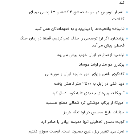
کند
انفجار اتوبوس در حومه دمشق ۲ کشته و ۱۳ زخمی برجای
گذاشت
قالیباف: واقعیت‌ها را بپذیرید و به تعهدات‌تان عمل کنید
پزشکیان: اگر ارز ترجیحی را حذف نمی‌کردیم، قطعا در زمان جنگ
قحطی پیش می‌آمد
ترامپ: اوضاع در ایران خوب پیش می‌رود
برکناری دو مقام ارشد موساد
گفتگوی تلفنی وزرای امور خارجه ایران و موریتانی
دید افقی در زابل به ۲۵۰۰ متر کاهش یافت
آمریکا تحریم‌های جدیدی علیه کوبا اعمال کرد
آمریکا: از پرتاب موشکی کره شمالی مطلع هستیم
جزئیات طرح مجلس درباره تنگه هرمز
کویت دستور تعطیلی تنها مدرسه ایرانی را صادر کرد
ضرغامی: تغییر ریل، عین بصیرت است. فرصت سوزی نکنیم