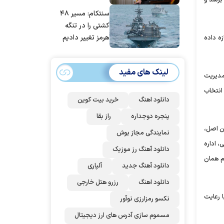
مانده‌ایم، به‌خاطر
سنتکام: مسیر ۴۸
مردم ایران است
کشتی را در تنگه
هرمز تغییر دادیم
ی شهرها اجازه داده
لینک های مفید
مدیریت
حوه انتخاب
دانلود اهنگ
خرید بیت کوین
پنجره دوجداره
راز بقا
ن اصل،
نمایندگی مجاز بوش
، اداره
دانلود آهنگ رز‌ موزیک
م همان
دانلود آهنگ جدید
آلپاری
دانلود اهنگ
رزرو هتل خارجی
د با رعایت
نکسو رمزارزی نوآور
مسموم سازی آدرس های ارز دیجیتال