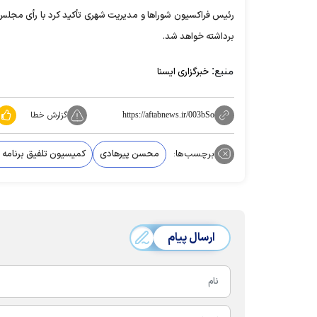
‎رئیس فراکسیون شوراها ‌و مدیریت شهری تأکید کرد با رأی مجلس
برداشته خواهد شد.
منبع:
خبرگزاری ایسنا
گزارش خطا
https://aftabnews.ir/003bSo
برچسب‌ها:
محسن پیرهادی
کمیسیون تلفیق برنامه 
ارسال پیام