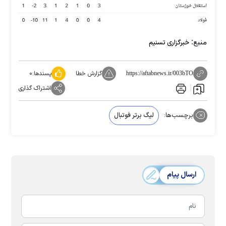
منبع:
خبرگزاری تسنیم
گزارش خطا
پسندها:
۰
https://aftabnews.ir/003bTO
اشتراک گذاری
برچسب‌ها:
لیگ برتر فوتبال
ارسال پیام