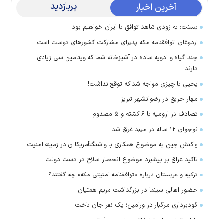
پربازدید
آخرین اخبار
بسنت: به زودی شاهد توافق با ایران خواهیم بود
اردوغان: توافقنامه مکه پذیرای مشارکت کشور‌های دوست است
چند گیاه و ادویه ساده در آشپزخانه شما که ویتامین سی زیادی
دارند
یحیی با چیزی مواجه شد که توقع نداشت!
مهار حریق در رضوانشهر تبریز
تصادف در ارومیه با ۶ کشته و ۵ مصدوم
نوجوان ۱۲ ساله در میبد غرق شد
واکنش چین به موضوع همکاری با واشنگتآمریکا ن در زمینه امنیت
تاکید عراق بر پیشبرد موضوع انحصار سلاح در دست دولت
ترکیه و عربستان درباره «توافقنامه امنیتی مکه» چه گفتند؟
حضور اهالی سینما در بزرگداشت مریم همتیان
گودبرداری مرگبار در ورامین؛ یک نفر جان باخت