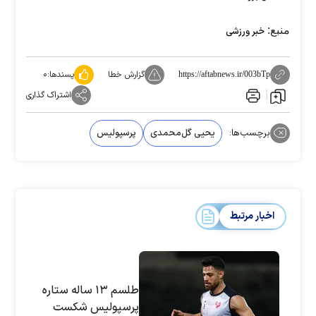
منبع:
خبر ورزشی
گزارش خطا
پسندها:
۰
https://aftabnews.ir/003bTp
اشتراک گذاری
برچسب‌ها:
یحیی گل‌محمدی
پرسپولیس
اخبار مرتبط
طلسم ۱۳ ساله ستاره
پرسپولیس شکست