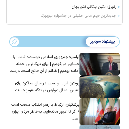
زنوزق؛ نگین پلکانی آذربایجان
جدیدترین فیلم مانی حقیقی در جشنواره نیویورک
پیشنهاد سردبیر
ترامپ: جمهوری اسلامی دوست‌داشتنی را
حسابی می‌کوبیم | برای بزرگ‌ترین حمله
آماده بودیم | غنائم از آنِ فاتح است، درست
است؟
رویترز: ایران و عمان در حال مذاکره برای
تعیین اعمال عوارض بر تنگه هرمز هستند
پزشکیان: ارتباط با رهبر انقلاب سخت است
/ اگر تا امروز مانده‌ایم، به‌خاطر مردم ایران
است