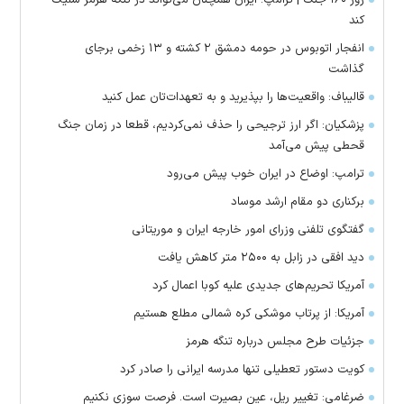
کند
انفجار اتوبوس در حومه دمشق ۲ کشته و ۱۳ زخمی برجای
گذاشت
قالیباف: واقعیت‌ها را بپذیرید و به تعهدات‌تان عمل کنید
پزشکیان: اگر ارز ترجیحی را حذف نمی‌کردیم، قطعا در زمان جنگ
قحطی پیش می‌آمد
ترامپ: اوضاع در ایران خوب پیش می‌رود
برکناری دو مقام ارشد موساد
گفتگوی تلفنی وزرای امور خارجه ایران و موریتانی
دید افقی در زابل به ۲۵۰۰ متر کاهش یافت
آمریکا تحریم‌های جدیدی علیه کوبا اعمال کرد
آمریکا: از پرتاب موشکی کره شمالی مطلع هستیم
جزئیات طرح مجلس درباره تنگه هرمز
کویت دستور تعطیلی تنها مدرسه ایرانی را صادر کرد
ضرغامی: تغییر ریل، عین بصیرت است. فرصت سوزی نکنیم