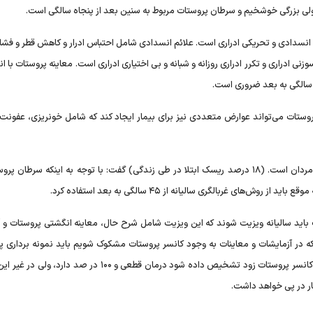
د. ولی بزرگی خوشخیم و سرطان پروستات مربوط به سنین بعد از پنجاه سالگی است.
 انسدادی و تحریکی ادراری است. علائم انسدادی شامل احتباس ادرار و کاهش قطر و فشار 
نی ادراری و تکرر ادراری روزانه و شبانه و بی اختیاری ادراری است. معاینه پروستات با 
روستات می‌تواند عوارض متعددی نیز برای بیمار ایجاد کند که شامل خونریزی، عفونت
مدرسی با اشاره به اینکه سرطان پروستات شایع‌ترین سرطان در مردان است. (۱۸ درصد ریسک ابتلا در طی زندگی) گفت: با توجه به اینکه سرط
ی غربالگری سالیانه از ۴۵ سالگی به بعد استفاده کرد.
 برای مشکلات پروستات باید سالیانه ویزیت شوند که این ویزیت شامل شرح حال، معاینه انگشتی پروستات 
یکه در آزمایشات و معاینات به وجود کانسر پروستات مشکوک شویم باید نمونه برداری پ
تحت هدایت سونوگرافی از طریق مقعد انجام شود. در صورتیکه کانسر پروستات زود تشخیص داده شود درمان قطعی و ۱۰۰ در
ر در پی خواهد داشت.