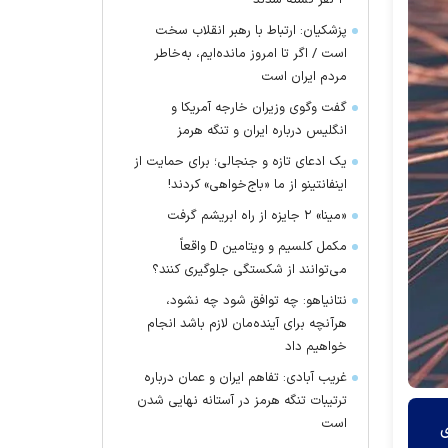
۴ نفر کشته شدند
پزشکیان: ارتباط با رهبر انقلاب سخت
است / اگر تا امروز مانده‌ایم، به‌خاطر
مردم ایران است
گفت وگوی وزیران خارجه آمریکا و
انگلیس درباره ایران و تنگه هرمز
یک ادعای تازه و جنجالی؛ برای حمایت از
اینفانتینو از ما «باج‌خواهی» کردند!
«مینا» ۲ جایزه از راه ابریشم گرفت
مکمل کلسیم و ویتامین D واقعاً
می‌توانند از شکستگی جلوگیری کنند؟
نتانیاهو: چه توافق شود چه نشود،
هرآنچه برای آینده‌مان لازم باشد انجام
خواهیم داد
غریب آبادی: تفاهم ایران و عمان درباره
ترتیبات تنگه هرمز در آستانه نهایی شدن
است
ی