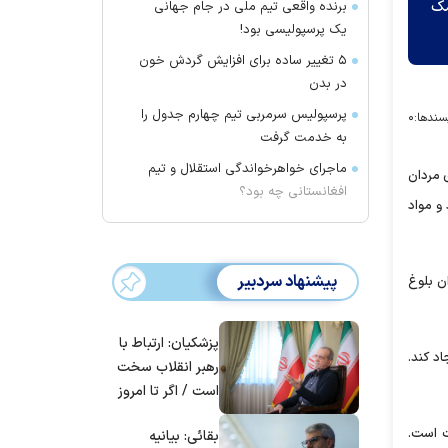
مک
برنده واقعی تیم ملی در جام جهانی
یک پرسپولیسی بود!
۵ تغییر ساده برای افزایش گردش خون
در بدن
پرسپولیس سرمربی تیم چهارم جدول را
سندها:
۰
به خدمت گرفت
ماجرای خواهرخواندگی استقلال و تیم
 مردان
افغانستانی چه بود؟
و مواد
پیشنهاد سردبیر
ن بلوغ
پزشکیان: ارتباط با
د کند.
رهبر انقلاب سخت
است / اگر تا امروز
مانده‌ایم، به‌خاطر
ت است.
بقائی: بیانیه
مردم ایران است