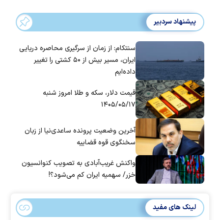
پیشنهاد سردبیر
سنتکام: از زمان از سرگیری محاصره دریایی
ایران، مسیر بیش از ۵۰ کشتی را تغییر
داده‌ایم
قیمت دلار، سکه و طلا امروز شنبه
۱۴۰۵/۰۵/۱۷
آخرین وضعیت پرونده ساعدی‌نیا از زبان
سخنگوی قوه قضاییه
واکنش غریب‌آبادی به تصویب کنوانسیون
خزر/ سهمیه ایران کم می‌شود؟!
لینک های مفید