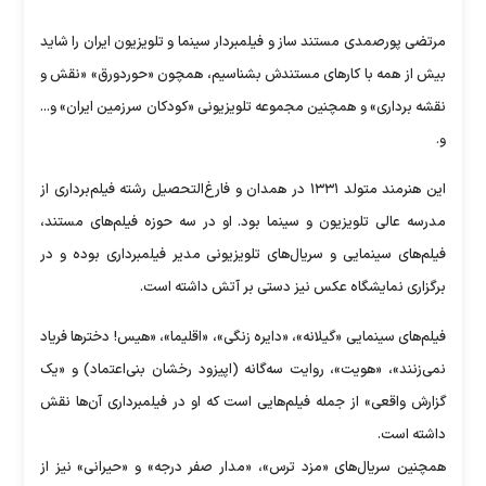
مرتضی پورصمدی مستند ساز و فیلمبردار سینما و تلویزیون ایران را شاید
بیش از همه با کار‌های مستندش بشناسیم، همچون «حوردورق» «نقش و
نقشه برداری» و همچنین مجموعه تلویزیونی «کودکان سرزمین ایران» و...
و.
این هنرمند متولد ۱۳۳۱ در همدان و فارغ‌التحصیل رشته فیلم‌برداری از
مدرسه عالی تلویزیون و سینما بود. او در سه حوزه فیلم‌های مستند،
فیلم‌های سینمایی و سریال‌های تلویزیونی مدیر فیلمبرداری بوده و در
برگزاری نمایشگاه عکس نیز دستی بر آتش داشته است.
فیلم‌های سینمایی «گیلانه»، «دایره زنگی»، «اقلیما»، «هیس! دختر‌ها فریاد
نمی‌زنند»، «هویت»، روایت سه‌گانه (اپیزود رخشان بنی‌اعتماد) و «یک
گزارش واقعی» از جمله فیلم‌هایی است که او در فیلمبرداری آن‌ها نقش
داشته است.
همچنین سریال‌های «مزد ترس»، «مدار صفر درجه» و «حیرانی» نیز از