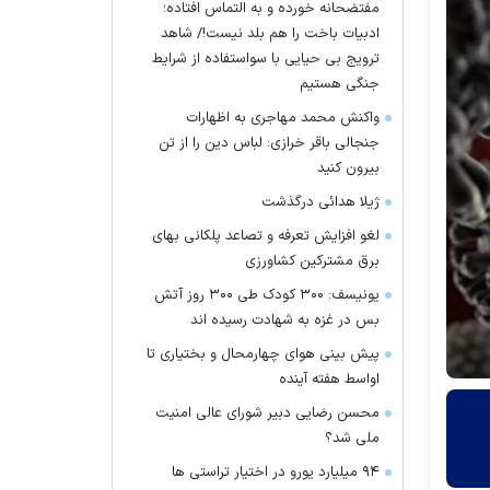
مفتضحانه خورده و به التماس افتاده؛
ادبیات باخت را هم بلد نیست!/ شاهد
ترویج بی حیایی با سواستفاده از شرایط
جنگی هستیم
واکنش محمد مهاجری به اظهارات
جنجالی باقر خرازی: لباس دین را از تن
بیرون کنید
ژیلا هدائی درگذشت
لغو افزایش تعرفه و تصاعد پلکانی بهای
برق مشترکین کشاورزی
یونیسف: ۳۰۰ کودک طی ۳۰۰ روز آتش
بس در غزه به شهادت رسیده اند
پیش بینی هوای چهارمحال و بختیاری تا
اواسط هفته آینده
محسن رضایی دبیر شورای عالی امنیت
ملی شد؟
۹۴ میلیارد یورو در اختیار تراستی ها