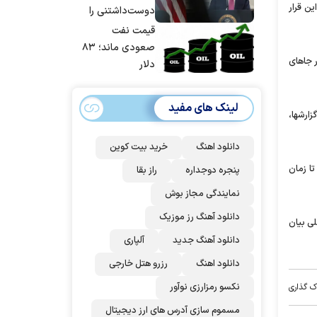
شد
آغاز می‌شود البته پیش از این قرار
دوست‌داشتنی را
حسابی می‌کوبیم |
قیمت نفت
برای بزرگ‌ترین
صعودی ماند؛ ۸۳
ه است و احتمالا در جا‌های
حمله آماده بودیم
دلار
| غنائم از آنِ فاتح
است، درست
لینک های مفید
است؟
ارشها،
دانلود اهنگ
خرید بیت کوین
تا زمان
پنجره دوجداره
راز بقا
نمایندگی مجاز بوش
دانلود آهنگ رز‌ موزیک
ی بیان
دانلود آهنگ جدید
آلپاری
دانلود اهنگ
رزرو هتل خارجی
نکسو رمزارزی نوآور
ک گذاری
مسموم سازی آدرس های ارز دیجیتال