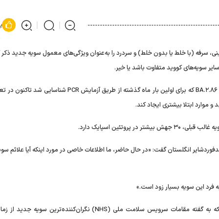
پ
ی، سرفه (با خلط یا بدون خلط) و سردرد را به‌عنوان ویژگی‌های معمول سویه جدید ذکر ک
یر سویه‌های کووید متفاوت باشد یا خیر.
به گزارش هلث، به گفته بهداشت عمومی اسکاتلند (PHS)، سویه BA.۲.۸۶ که برای اولین بار ماه گذشته از طریق آزمایش PCR
موارد ابتلا بیشتری ایجاد کند.
پروتئین اسپایک دارد.
شایر انگلستان گفت: «در حال حاضر، ما اطلاعات خاصی در مورد اینکه آیا علائم سویه 
ه فرد این سویه بسیار زود است.»
برنامه واکسن آنفلوآنزا و کووید-۱۹ به دلیل کشف سویه پیرولا که به گفته مقامات سرویس سلامت ملی (NHS) نگران‌کننده‌ترین