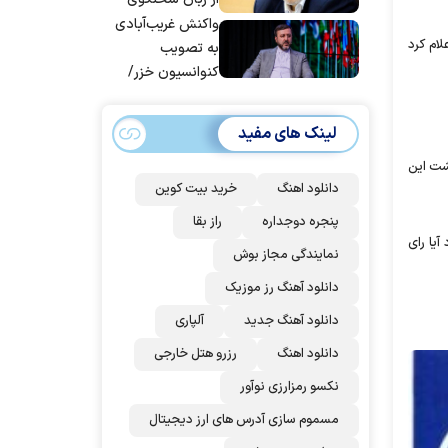
قوه قضاییه
واکنش غریب‌آبادی
ام کرد
به تصویب
کنوانسیون خزر/
سهمیه ایران کم
می‌شود؟!
لینک های مفید
رده است. پشت این
دانلود اهنگ
خرید بیت کوین
پنجره دوجداره
راز بقا
آیا رای
نمایندگی مجاز بوش
دانلود آهنگ رز‌ موزیک
دانلود آهنگ جدید
آلپاری
دانلود اهنگ
رزرو هتل خارجی
نکسو رمزارزی نوآور
مسموم سازی آدرس های ارز دیجیتال