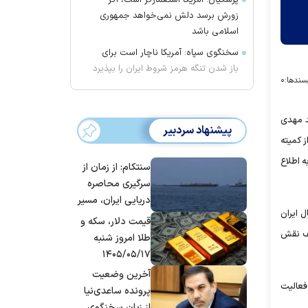
پزشکیان: آمریکا استعمارگر است، اگر
زورش برسد دلش نمی‌خواهد جمهوری
اسلامی باشد
سخنگوی سپاه: آمریکا ناچار است برای
باز شدن تنگه هرمز شروط ایران را بپذیرد
سندها:
۰
شد مهدی
پیشنهاد سردبیر
 کمیته
ه اطلاع
سنتکام: از زمان از
سرگیری محاصره
دریایی ایران، مسیر
 ایران
بیش از ۵۰ کشتی را
قیمت دلار، سکه و
تغییر داده‌ایم
لف نقش
طلا امروز شنبه
۱۴۰۵/۰۵/۱۷
آخرین وضعیت
 فعالیت
پرونده ساعدی‌نیا
از زبان سخنگوی