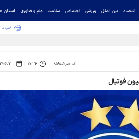
استان ها
اقتصاد
بین الملل
ورزشی
اجتماعی
سلامت
علم و فناوری
۱۷ /مرداد /۱۴۰۵
ا تکذیب کرد
۲/۰۶/۱۲
۲۰:۳۴
کد خبر:۸۵۹۵۰۱
یون فوتبال