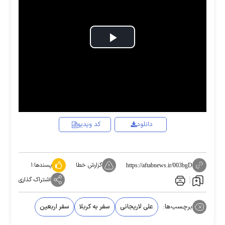
Play
Video
دانلود
کد ویدیو
گزارش خطا
پسندها:
۱
https://aftabnews.ir/003bgD
اشتراک گذاری
برچسب‌ها:
علی لاریجانی
سفر به کربلا
سفر اربعین