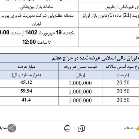
پسندها:
۰
اشترا