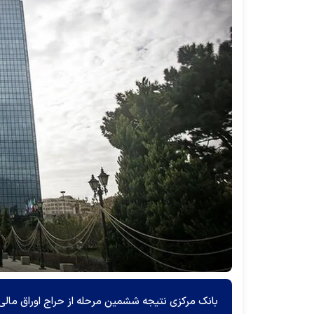
بانک مرکزی نتیجه ششمین مرحله از حراج اوراق مالی ا