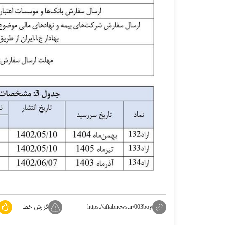
گزارش خطا
https://aftabnews.ir/003boy