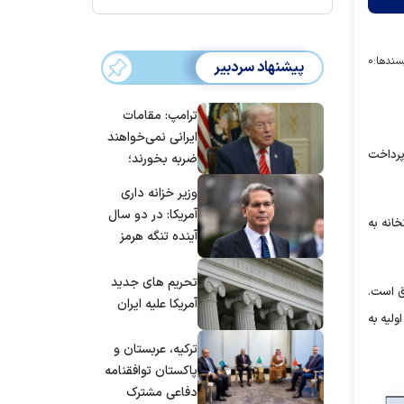
سندها:
۰
پیشنهاد سردبیر
ترامپ: مقامات
ایرانی نمی‌خواهند
 با تواتر پرداخت
ضربه بخورند؛
می‌خواهند به
وزیر خزانه داری
توافق برسند
آمریکا: در دو سال
خانه به
آینده تنگه هرمز
بی‌اهمیت خواهد
شد
تحریم های جدید
یه اوراق است.
آمریکا علیه ایران
ولیه به
ترکیه، عربستان و
پاکستان توافقنامه
دفاعی مشترک