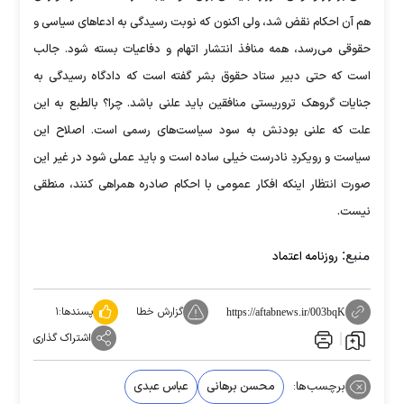
هم آن احکام نقض شد، ولی اکنون که نوبت رسیدگی به ادعا‌های سیاسی و
حقوقی می‌رسد، همه منافذ انتشار اتهام و دفاعیات بسته شود. جالب
است که حتی دبیر ستاد حقوق بشر گفته است که دادگاه رسیدگی به
جنایات گروهک تروریستی منافقین باید علنی باشد. چرا؟ بالطبع به این
علت که علنی بودنش به سود سیاست‌های رسمی است. اصلاح این
سیاست و رویکردِ نادرست خیلی ساده است و باید عملی شود در غیر این
صورت انتظار اینکه افکار عمومی با احکام صادره همراهی کنند، منطقی
نیست.
منبع:
روزنامه اعتماد
گزارش خطا
پسندها:
۱
https://aftabnews.ir/003bqK
اشتراک گذاری
برچسب‌ها:
محسن برهانی
عباس عبدی