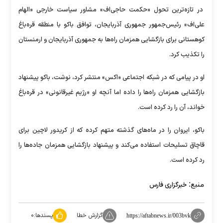
در تازه‌ترین تحول «حکمت حاجی‌اف» مشاور سیاست خارجی «الهام
علی‌اف» رئیس‌جمهور جمهوری آذربایجان، توافق باکو با منطقه قره‌باغ
کوهستانی برای بازگشایی همزمان راه‌ها به جمهوری آذربایجان و ارمنستان
را تکذیب کرد.
او در پیامی که در شبکه اجتماعی «اکس» منتشر کرد، نوشت، باکو پیشنهاد
بازگشایی همزمان راه‌ها را داده اما آنچه او «رژیم غیرقانونی» در قره‌باغ
خواند، آن را رد کرده است.
باکو، ایروان را در ماه‌های گذشته متهم کرده که از کریدور لاچین برای
قاچاق تسلیحات استفاده می‌کند و پیشنهاد بازگشایی همزمان جاده‌ها را
رد کرده است.
منبع:
خبرگزاری فارس
گزارش خطا
پسندها:
۰
https://aftabnews.ir/003bvk