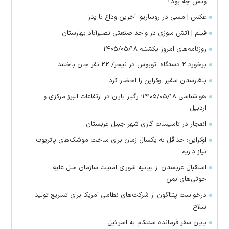
ونس چه بود؟
عکس | مسی در روساریو؛ آخرین وداع با پدر
فیلم | آتش سوزی در واحد صنعتی نصیرآباد بهارستان
روزنامه‌های امروز یکشنبه ۱۴۰۵/۰۵/۱۸
برخورد ۲ دستگاه اتوبوس در نیجر/ ۲۲ نفر جان باختند
بلغارستان سفیر اوکراین را احضار کرد
هواشناسی ۱۴۰۵/۰۵/۱۸؛ رگبار باران در ارتفاعات البرز مرکزی و
اردبیل
انفجار در تاسیسات گازی شهر جبیل عربستان
اوکراین: حداقل به یکسال زمان برای ساخت موشک‌های پاتریوت
نیاز داریم
استقبال عربستان از بیانیه شورای امنیت سازمان ملل علیه
حوثی‌های یمن
درخواست پنتاگون از شرکت‌های نظامی آمریکا برای تسریع تولید
سلاح
پایان سفر فرمانده سنتکام به اسرائیل