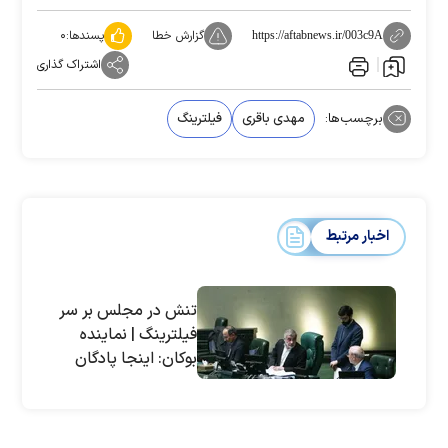
گزارش خطا
پسندها:
۰
https://aftabnews.ir/003c9A
اشتراک گذاری
برچسب‌ها:
مهدی باقری
فیلترینگ
اخبار مرتبط
تنش در مجلس بر سر
فیلترینگ | نماینده
بوکان: اینجا پادگان
نیست؛ چرا قالیباف
این طرح را وتو کردند؟