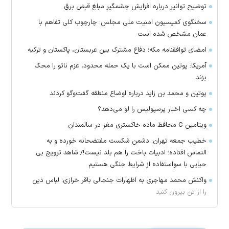
توضیح توانیر درباره افزایش چشمگیر مبلغ قبض برق
سخنگوی کمیسیون امنیت ملی مجلس: چارچوب کلی تفاهم با
عمان مشخص شده است
امضای توافقنامه مکه؛ دفاع مشترک بین عربستان، پاکستان و ترکیه
آمریکا: پوتین ممکن است با یک حمله محدود، عزم ناتو را محک
بزند
پوتین و محمد بن زاید درباره اوضاع منطقه گفت‌وگو کردند
چه کسی اخبار پرسپولیس را لو می‌دهد؟
ویتامین C محافظ ماده خاکستری مغز در سالمندان
خطیب جمعه تهران: دشمن شکست مفتضحانه خورده و به
التماس افتاده؛ ادبیات باخت را هم بلد نیست!/ شاهد ترویج بی
حیایی با سواستفاده از شرایط جنگی هستیم
واکنش محمد مهاجری به اظهارات جنجالی باقر خرازی: لباس دین
را از تن بیرون کنید