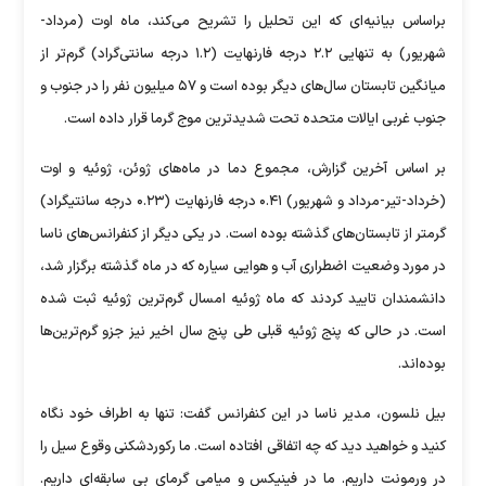
براساس بیانیه‌ای که این تحلیل را تشریح می‌کند، ماه اوت (مرداد-
شهریور) به تنهایی ۲.۲ درجه فارنهایت (۱.۲ درجه سانتی‌گراد) گرم‌تر از
میانگین تابستان سال‌های دیگر بوده است و ۵۷ میلیون نفر را در جنوب و
جنوب غربی ایالات متحده تحت شدیدترین موج گرما قرار داده است.
بر اساس آخرین گزارش، مجموع دما در ماه‌های ژوئن، ژوئیه و اوت
(خرداد-تیر-مرداد و شهریور) ۰.۴۱ درجه فارنهایت (۰.۲۳ درجه سانتیگراد)
گرمتر از تابستان‌های گذشته بوده است. در یکی دیگر از کنفرانس‌های ناسا
در مورد وضعیت اضطراری آب و هوایی سیاره که در ماه گذشته برگزار شد،
دانشمندان تایید کردند که ماه ژوئیه امسال گرم‌ترین ژوئیه ثبت شده
است. در حالی که پنج ژوئیه قبلی طی پنج سال اخیر نیز جزو گرم‌ترین‌ها
بوده‌اند.
بیل نلسون، مدیر ناسا در این کنفرانس گفت: تنها به اطراف خود نگاه
کنید و خواهید دید که چه اتفاقی افتاده است. ما رکوردشکنی وقوع سیل را
در ورمونت داریم. ما در فینیکس و میامی گرمای بی سابقه‌ای داریم.