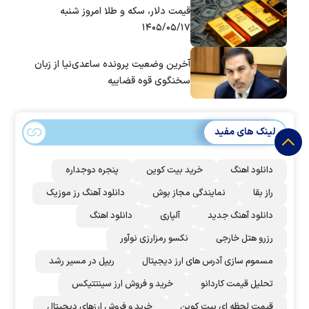
قیمت دلار، سکه و طلا امروز شنبه
۱۴۰۵/۰۵/۱۷
آخرین وضعیت پرونده ساعدی‌نیا از زبان
سخنگوی قوه قضاییه
لینک های مفید
دانلود اهنگ
خرید بیت کوین
پنجره دوجداره
راز بقا
نمایندگی مجاز بوش
دانلود آهنگ رز‌ موزیک
دانلود آهنگ جدید
آلپاری
دانلود اهنگ
رزرو هتل خارجی
نکسو رمزارزی نوآور
مسموم سازی آدرس های ارز دیجیتال
ریپل در مسیر رشد
تحلیل قیمت کاردانو
خرید و فروش ارز سینتتیکس
قیمت لحظه ای بیت کوین
خرید و فروش ارزهای دیجیتال