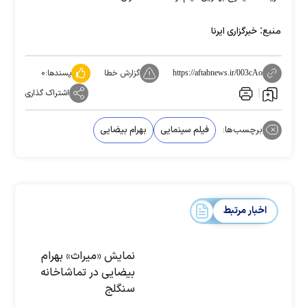
منبع:
خبرگزاری ایرنا
گزارش خطا
پسندها:
۰
https://aftabnews.ir/003cAo
اشتراک گذاری
برچسب‌ها:
فیلم سینمایی
بهرام بیضایی
اخبار مرتبط
نمایش «میراث» بهرام
بیضایی در تماشاخانه
سنگلج