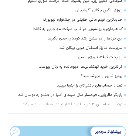
ضرغامی: تغییر ریل، عین بصیرت است. فرصت سوزی نکنیم
زنوزق؛ نگین پلکانی آذربایجان
جدیدترین فیلم مانی حقیقی در جشنواره نیویورک
کلاهبرداری و پولشویی در قالب شرکت مهاجرتی به کانادا
این درد‌ها را در سنین رشد کودکان جدی بگیرید
سرپرست سابق استقلال مربی پیکان شد
راز پخت کوفته تبریزی اصیل
گرانترین خرید کهکشانی‌ها؛ دیومانده به رئال پیوست
پرویز شاپور را می‌شناسید؟
تعداد حساب‌های بانکی‌تان را اینجا ببینید
بازیگر مالزیایی، فیلمساز سال سینمای آسیا در جشنواره بوسان شد
ترکیب انجام این ۳ کار با قهوه فشار زیادی به قلب وارد می‌کند
پیشنهاد سردبیر