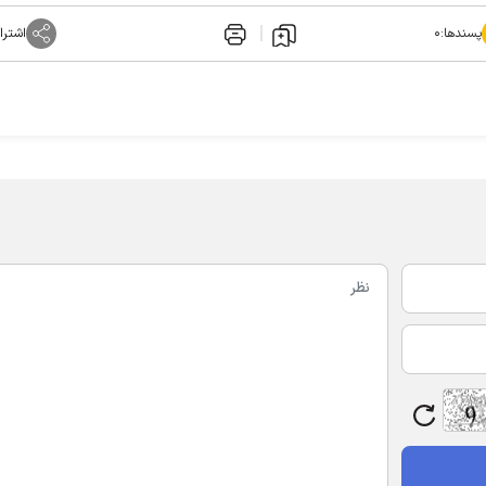
پسندها:
۰
اشترا