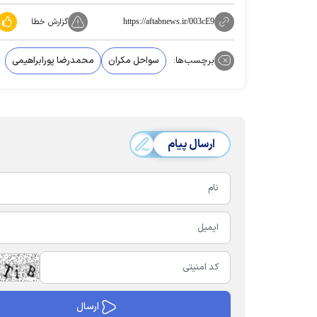
گزارش خطا
https://aftabnews.ir/003cE9
برچسب‌ها:
سواحل مکران
محمدرضا پورابراهیمی
ارسال پیام