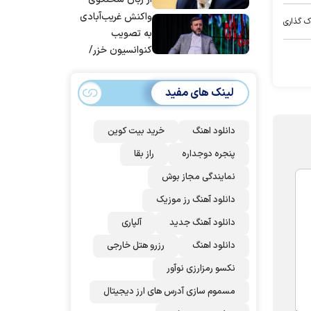
قوه قضاییه
واکنش غریب‌آبادی
ک گذاری
به تصویب
کنوانسیون خزر/
سهمیه ایران کم
می‌شود؟!
لینک های مفید
دانلود اهنگ
خرید بیت کوین
پنجره دوجداره
راز بقا
نمایندگی مجاز بوش
دانلود آهنگ رز‌ موزیک
دانلود آهنگ جدید
آلپاری
دانلود اهنگ
رزرو هتل خارجی
نکسو رمزارزی نوآور
مسموم سازی آدرس های ارز دیجیتال