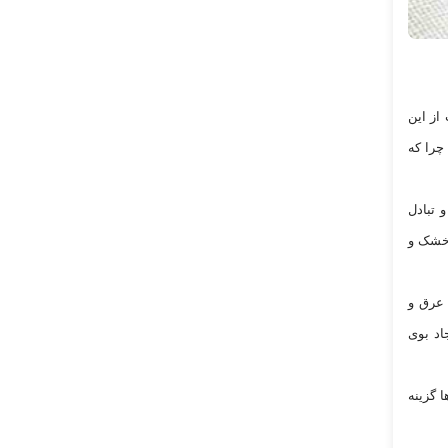
از این
چرا که
 تبادل
 خشک و
 عرق و
اد بوی
 گزینه