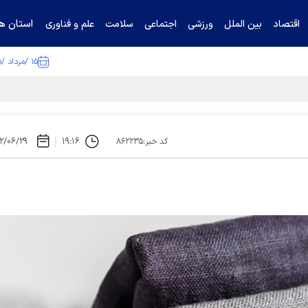
استان ها
اقتصاد
بین الملل
ورزشی
اجتماعی
سلامت
علم و فناوری
۱۵ /مرداد /۱۴۰۵
تیناف / گل‌گهر با تراکتور و سپاهان هم امتیاز شد
۲/۰۶/۲۹
۱۹:۱۶
کد خبر:۸۶۲۲۳۵