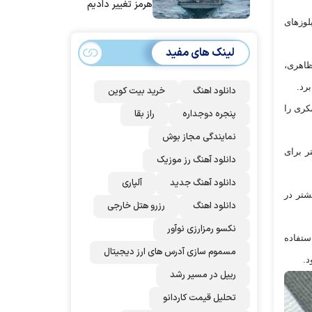
هرمز تغییر دادیم
لوز‌های
لینک های مفید
ظاهری،
رد.
دانلود اهنگ
خرید بیت کوین
کری را
پنجره دوجداره
راز بقا
نمایندگی مجاز بوش
ر برای
دانلود آهنگ رز‌ موزیک
دانلود آهنگ جدید
آلپاری
شتر در
دانلود اهنگ
رزرو هتل خارجی
نکسو رمزارزی نوآور
ستفاده
مسموم سازی آدرس های ارز دیجیتال
د.
ریپل در مسیر رشد
تحلیل قیمت کاردانو