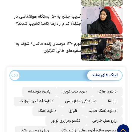
آسیب جدی به ۵۰ ایستگاه هواشناسی در
جنگ/ کدام رادار‌ها کاملا تخریب شدند؟
تورم ۱۳۰ درصدی زنده ماندن/ شوک به
سفره‌های خالی کارگران
لینک های مفید
دانلود اهنگ
خرید بیت کوین
پنجره دوجداره
راز بقا
نمایندگی مجاز بوش
دانلود آهنگ رز‌ موزیک
دانلود آهنگ جدید
آلپاری
دانلود اهنگ
رزرو هتل خارجی
نکسو رمزارزی نوآور
مسموم سازی آدرس های ارز دیجیتال
ریپل در مسیر رشد