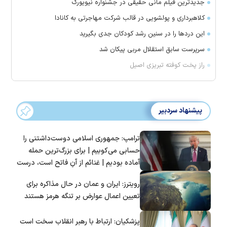
جدیدترین فیلم مانی حقیقی در جشنواره نیویورک
کلاهبرداری و پولشویی در قالب شرکت مهاجرتی به کانادا
این درد‌ها را در سنین رشد کودکان جدی بگیرید
سرپرست سابق استقلال مربی پیکان شد
راز پخت کوفته تبریزی اصیل
پیشنهاد سردبیر
ترامپ: جمهوری اسلامی دوست‌داشتنی را
حسابی می‌کوبیم | برای بزرگ‌ترین حمله
آماده بودیم | غنائم از آنِ فاتح است، درست
است؟
رویترز: ایران و عمان در حال مذاکره برای
تعیین اعمال عوارض بر تنگه هرمز هستند
پزشکیان: ارتباط با رهبر انقلاب سخت است