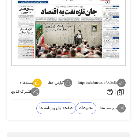
گزارش خطا
پسندها:
۰
https://aftabnews.ir/003cJh
اشتراک گذاری
برچسب‌ها:
مطبوعات
صفحه اول روزنامه ها