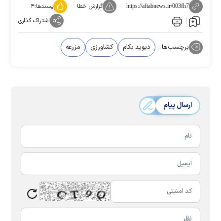
گزارش خطا
پسندها:
۴
https://aftabnews.ir/003fh7
اشتراک گذاری
برچسب‌ها:
دیوید بکام
کشاورزی
مزرعه
ارسال پیام