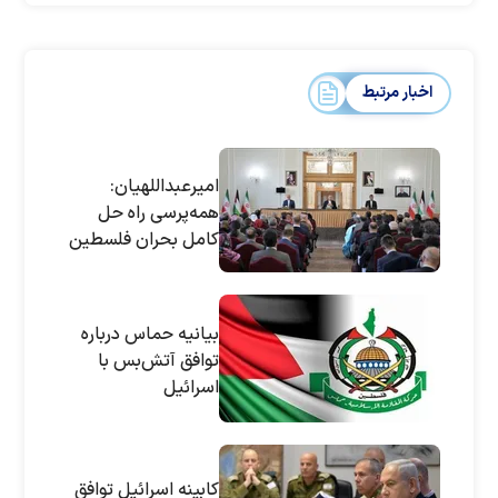
اخبار مرتبط
امیرعبداللهیان:
همه‌پرسی راه حل
کامل بحران فلسطین
است
بیانیه حماس درباره
توافق آتش‌بس با
اسرائیل
کابینه اسرائیل توافق