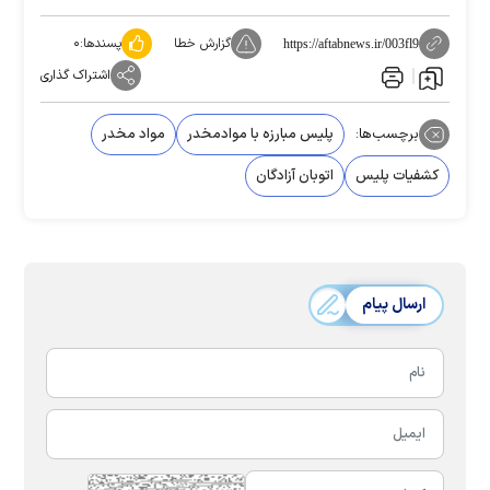
گزارش خطا
پسندها:
۰
https://aftabnews.ir/003fl9
اشتراک گذاری
برچسب‌ها:
پلیس مبارزه با موادمخدر
مواد مخدر
کشفیات پلیس
اتوبان آزادگان
ارسال پیام