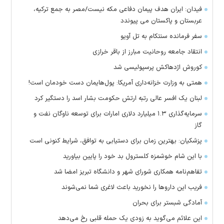
فیدان: ایران هدف پیمان دفاعی مکه نیست/مصر به جمع ترکیه،
عربستان و پاکستان می پیوندد
سفر فرمانده سنتکام به تل آویو
انتقاد جامعه روحانیت مبارز از باقر خرازی
کوروش اژدهاکش پرسپولیسی شد
همتی به وزارت خزانه‌داری آمریکا: پول‌هایمان دست خودمان است!
لبنان یک افسر عالی رتبه ارتش حکومت بشار اسد را دستگیر کرد
سرمایه‌گذاری ۱.۳ میلیارد دلاری امارات برای توسعه ناوگان نفت و
گاز
پزشکیان: بهترین زمان برای دستیابی به توافق، شرایط کنونی است
با این شام خوشمزه کلسترول بد خود را پایین بیاورید
تفاهم‌نامه همکاری شورای شهر و دانشگاه تبریز امضا شد
فریب این دارو‌ها را نخورید باعث لاغری شما نمی‌شوند
آمادگی شبستر برای بحران
این علائم می‌گوید به زودی یک حمله قلبی رخ می‌دهد