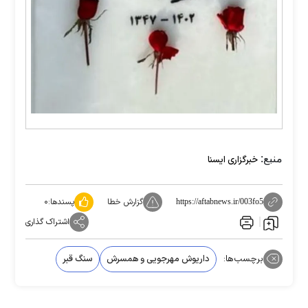
منبع:
خبرگزاری ایسنا
گزارش خطا
پسندها:
۰
https://aftabnews.ir/003fo5
اشتراک گذاری
برچسب‌ها:
داریوش مهرجویی و همسرش
سنگ قبر