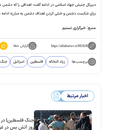
دبیرکل جنبش جهاد اسلامی در ادامه گفت: اهدافی را که دشمن م
برای شکست دشمن و خنثی کردن اهداف دشمن به مبارزه ادامه د
منبع:
خبرگزاری تسنیم
گزارش خطا
https://aftabnews.ir/003frR
برچسب‌ها:
زیاد النخاله
فلسطین
اسرائیل
جنگ 
اخبار مرتبط
جنگ فلسطین| در 
روز آتش بس در غز