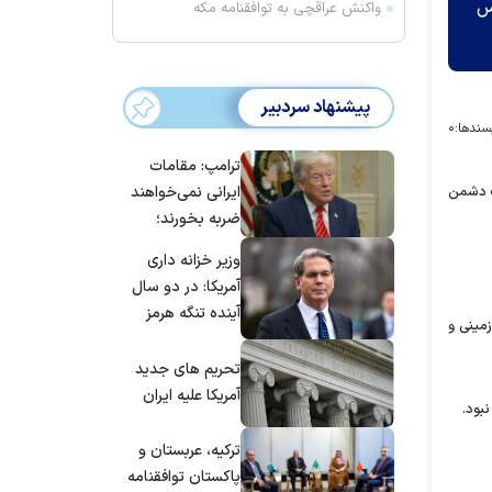
س
واکنش عراقچی به توافقنامه مکه
پیشنهاد سردبیر
سندها:
۰
ترامپ: مقامات
ت دشمن
ایرانی نمی‌خواهند
ضربه بخورند؛
می‌خواهند به
وزیر خزانه داری
توافق برسند
آمریکا: در دو سال
آینده تنگه هرمز
مینی و
بی‌اهمیت خواهد
شد
تحریم های جدید
آمریکا علیه ایران
بود.
ترکیه، عربستان و
پاکستان توافقنامه