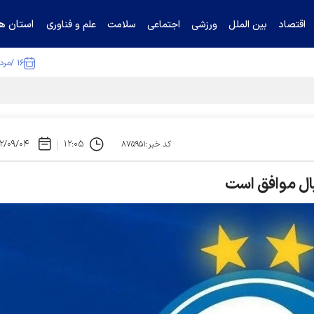
استان ها
اقتصاد
بین الملل
ورزشی
اجتماعی
سلامت
علم و فناوری
۱۶ /مرداد /۱۴۰۵
تیناف / گل‌گهر با تراکتور و سپاهان هم امتیاز شد
۲/۰۹/۰۴
۱۲:۰۵
کد خبر:۸۷۵۹۵۱
بال موافق است