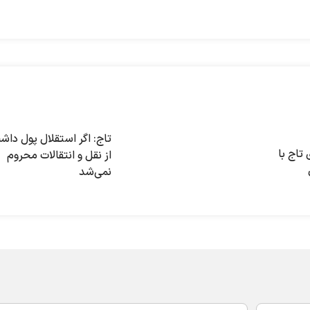
تاج: اگر استقلال پول دا
اج با
از نقل و انتقالات محروم
نمی‌شد