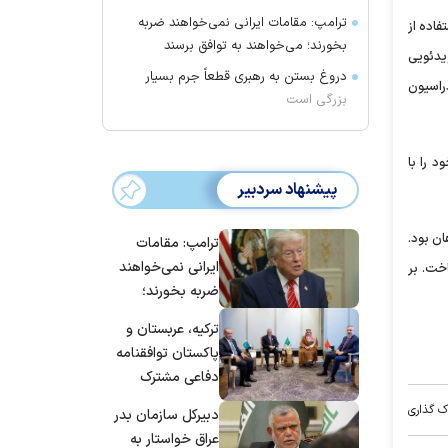
ترامپ: مقامات ایرانی نمی‌خواهند ضربه
اده از
بخورند؛ می‌خواهند به توافق برسند
یدئویی
دروغ بستن به رهبری قطعاً جرم بسیار
راسیون
بزرگی است
 را با
پیشنهاد سردبیر
پاهان بود.
ترامپ: مقامات
ایرانی نمی‌خواهند
اخت. بر
ضربه بخورند؛
می‌خواهند به
ترکیه، عربستان و
توافق برسند
پاکستان توافقنامه
دفاعی مشترک
امضا می‌کنند
ک گذاری
دبیرکل سازمان بدر
عراق خواستار به