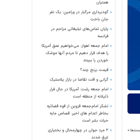
همتیان
گودبرداری مرگبار در ورامین؛ یک نفر
جان باخت
پایان تماس‌های تبلیغاتی مزاحم در
فرانسه
امام جمعه اهواز: می‌خواهیم عمق آمریکا
را هدف قرار دهیم تا مردم آنها موشک
خوردن را ببینند
قیمت برنج چند؟
گرانی و افت تقاضا در بازار پلاستیک
امام جمعه رشت: آمریکا در حال فرار
ذلیلانه از منطقه است
تشکر امام‌جمعه قزوین از قوه قضائیه
بخاطر اعدام های اخیر: قصاص مایه
حیات بشر است
۲ مرد جوان در چهارمحال و بختیاری
سندها:
۰
غرق شدند