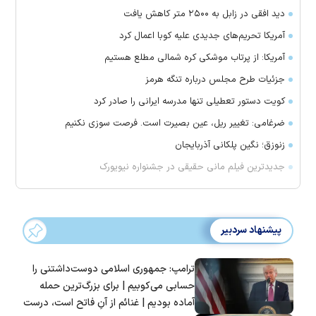
دید افقی در زابل به ۲۵۰۰ متر کاهش یافت
آمریکا تحریم‌های جدیدی علیه کوبا اعمال کرد
آمریکا: از پرتاب موشکی کره شمالی مطلع هستیم
جزئیات طرح مجلس درباره تنگه هرمز
کویت دستور تعطیلی تنها مدرسه ایرانی را صادر کرد
ضرغامی: تغییر ریل، عین بصیرت است. فرصت سوزی نکنیم
زنوزق؛ نگین پلکانی آذربایجان
جدیدترین فیلم مانی حقیقی در جشنواره نیویورک
پیشنهاد سردبیر
ترامپ: جمهوری اسلامی دوست‌داشتنی را
حسابی می‌کوبیم | برای بزرگ‌ترین حمله
آماده بودیم | غنائم از آنِ فاتح است، درست