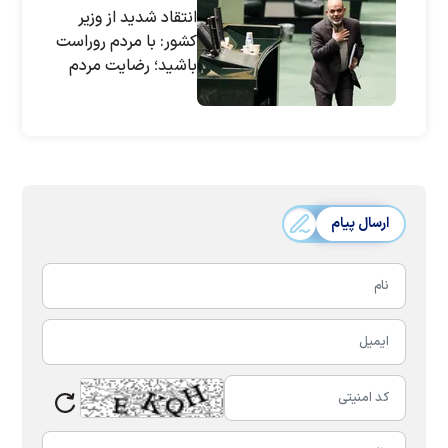
انتقاد شدید از وزیر
کشور: با مردم روراست
باشید؛ رضایت مردم
شرط دوام حکومت
است
ارسال پیام