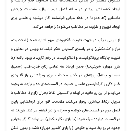
گسترش معضل در زندگی شخصیت‌ها منجر میشود، قدم برداشته و
ایجاد کشمکش بیشتر در میانه فصل دوم سریال، مقدمات چرخش
داستانی (که عموما در نقطه میانی فیلمنامه آغاز میشود و عاملی برای
ایجاد تهییج و طراوت در مخاطب می‌شود) را فراهم می‌کند.
از سویی دیگر، در جهت تقویت فاکتور‌های مهم اشاره شده (شخصیت،
نیاز و کشمکش) و در راستای گسترش تفکر فیلمنامه‌نویس در تحلیل و
تثبیت جایگاه پروتاگونیست و آنتاگونیست در زخم کاری، با ورود پانته‌آ (با
بازی مهراوه شریفی‌نیا) ضمن ایجاد سه ضلعی زنان قدرت‌طلب (سمیرا،
سیما و پانته‌آ) روزنه‌ای در ذهن مخاطب برای رمزگشایی راز قتل‌های
خانوادگی و گرفتارشدن عاملان جنایت در قسمت‌های ده و یازده به وجود
می‌آید و از این رو علاوه بر اینکه با گسترش نقاط بحران (اوج)، مخاطب با
سریال ارتباط بیشتری برقرار می‌کند، مقدمات لازم برای گره‌گشایی پایان
فصل دوم در قسمت‌های دوازده و سیزده را نیز فراهم می‌کند. هرچند که
در قسمت دوازده مرگ شیدا (با بازی نگار نیکدل) می‌تواند آغازگر بحرانی
جدید در روابط سیما و طلوعی (با بازی کامبیز دیرباز) باشد و بدین شکل