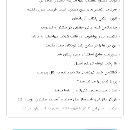
کویت دستور تعطیلی تنها مدرسه ایرانی را صادر کرد
ضرغامی: تغییر ریل، عین بصیرت است. فرصت سوزی نکنیم
زنوزق؛ نگین پلکانی آذربایجان
جدیدترین فیلم مانی حقیقی در جشنواره نیویورک
کلاهبرداری و پولشویی در قالب شرکت مهاجرتی به کانادا
این درد‌ها را در سنین رشد کودکان جدی بگیرید
سرپرست سابق استقلال مربی پیکان شد
راز پخت کوفته تبریزی اصیل
گرانترین خرید کهکشانی‌ها؛ دیومانده به رئال پیوست
پرویز شاپور را می‌شناسید؟
تعداد حساب‌های بانکی‌تان را اینجا ببینید
بازیگر مالزیایی، فیلمساز سال سینمای آسیا در جشنواره بوسان شد
ترکیب انجام این ۳ کار با قهوه فشار زیادی به قلب وارد می‌کند