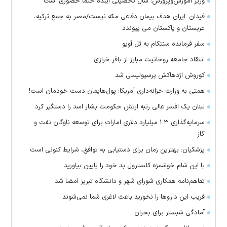
وزیر آموزش‌وپرورش: سال تحصیلی آینده حتماً حضوری است
فیدان: ایران هدف پیمان دفاعی مکه نیست/مصر به جمع ترکیه،
عربستان و پاکستان می پیوندد
سفر فرمانده سنتکام به تل آویو
انتقاد جامعه روحانیت مبارز از باقر خرازی
کوروش اژدهاکش پرسپولیسی شد
همتی به وزارت خزانه‌داری آمریکا: پول‌هایمان دست خودمان است!
لبنان یک افسر عالی رتبه ارتش حکومت بشار اسد را دستگیر کرد
سرمایه‌گذاری ۱.۳ میلیارد دلاری امارات برای توسعه ناوگان نفت و
گاز
پزشکیان: بهترین زمان برای دستیابی به توافق، شرایط کنونی است
با این شام خوشمزه کلسترول بد خود را پایین بیاورید
تفاهم‌نامه همکاری شورای شهر و دانشگاه تبریز امضا شد
فریب این دارو‌ها را نخورید باعث لاغری شما نمی‌شوند
آمادگی شبستر برای بحران