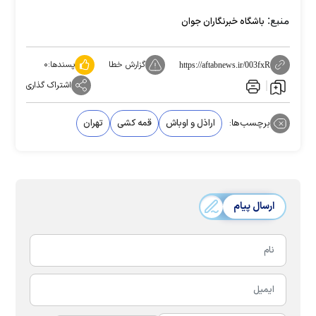
منبع:
باشگاه خبرنگاران جوان
گزارش خطا
پسندها:
۰
https://aftabnews.ir/003fxR
اشتراک گذاری
برچسب‌ها:
اراذل و اوباش
قمه کشی
تهران
ارسال پیام